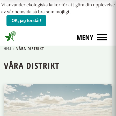
Vi använder ekologiska kakor för att göra din upplevelse
av vår hemsida så bra som möjligt.
OK, jag förstår!
menu
MENY
HEM
VÅRA DISTRIKT
navigate_next
VÅRA DISTRIKT