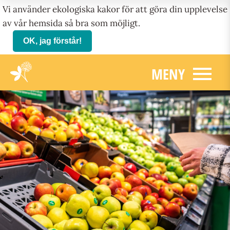
Vi använder ekologiska kakor för att göra din upplevelse
av vår hemsida så bra som möjligt.
OK, jag förstår!
menu
MENY