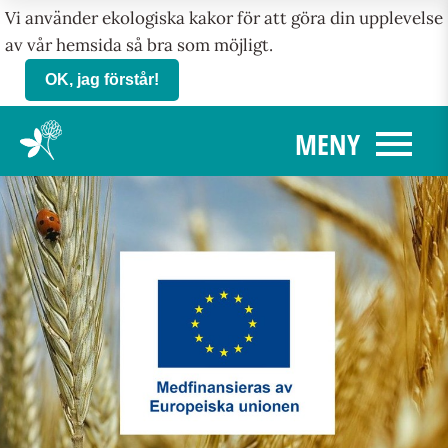
Vi använder ekologiska kakor för att göra din upplevelse
av vår hemsida så bra som möjligt.
OK, jag förstår!
menu
MENY