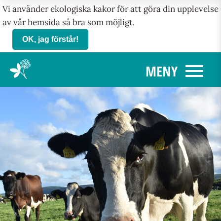
Vi använder ekologiska kakor för att göra din upplevelse
av vår hemsida så bra som möjligt.
OK, jag förstår!
menu
MENY