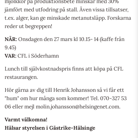
mjölkkor på produktionsbete minskar med 30%
jämfört med utfodring på stall. Även vissa tillsatser,
t.ex. alger, kan ge minskade metanutsläpp. Forskarna
reder ut begreppen!
NÄR:
Onsdagen den 27 mars kl 10.15- 14 (kaffe från
9.45)
VAR:
CFL i Söderhamn
Lunch till självkostnadspris finns att köpa på CFL
restaurangen.
Hör gärna av dig till Henrik Johansson så vi får ett
"hum" om hur många som kommer! Tel. 070-327 53
06 eller mejl molin.johansson@helsingenet.com.
Varmt välkomna!
Hälsar styrelsen i Gästrike-Hälsinge