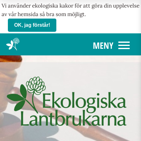
Vi använder ekologiska kakor för att göra din upplevelse
av vår hemsida så bra som möjligt.
OK, jag förstår!
menu
MENY