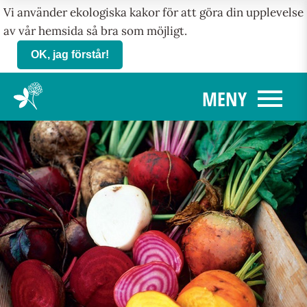
Vi använder ekologiska kakor för att göra din upplevelse
av vår hemsida så bra som möjligt.
OK, jag förstår!
menu
MENY